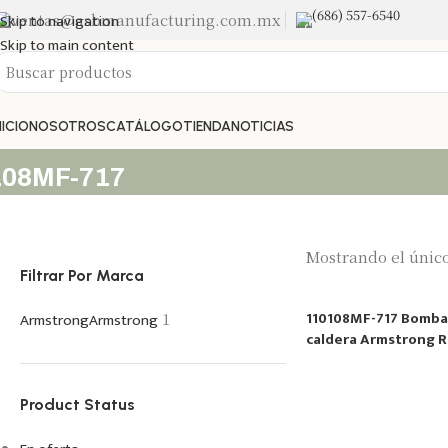
(686) 557-6540
Skip to navigation
ventas@asbmanufacturing.com.mx
Skip to main content
NICIO
NOSOTROS
CATÁLOGO
TIENDA
NOTICIAS
108MF-717
Mostrando el único
Filtrar Por Marca
110108MF-717 Bomba 
Armstrong
Armstrong
1
caldera Armstrong R
Bombeo
Product Status