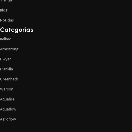
Tienda
Blog
Noticias
Categorías
Belimo
Armstrong
Dwyer
Franklin
Greenheck
Warson
Aquafire
Aquaflow
Agroflow