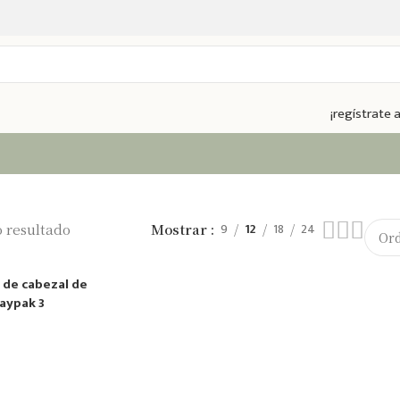
¡regístrate
9
12
18
24
 resultado
Mostrar
de cabezal de
aypak 3