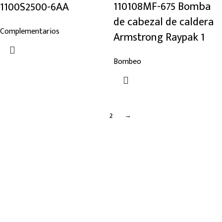
110108MF-675 Bomba
1100S2500-6AA
de cabezal de caldera
Complementarios
Armstrong Raypak 1
Bombeo
2
→
1
Links de Interes
Nosotros
Tienda
Blog
Noticias