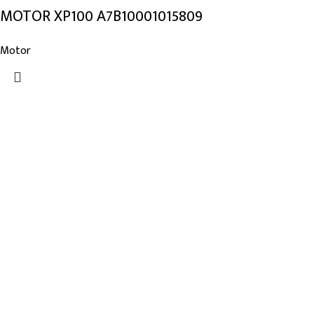
MOTOR XP100 A7B10001015809
Motor
Links de Interes
Nosotros
Tienda
Blog
Noticias
Categorías
Belimo
Armstrong