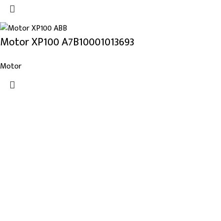
Motor XP100 A7B10001013693
Motor
Links de Interes
Nosotros
Tienda
Blog
Noticias
Categorías